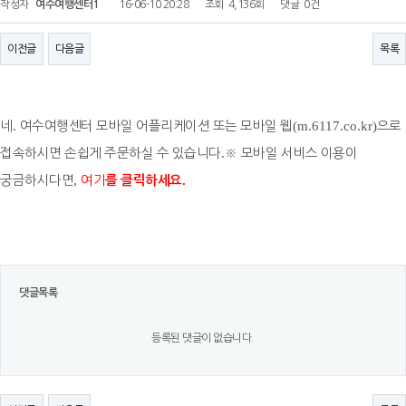
작성자
여수여행센터1
16-06-10 20:28
조회
4,136회
댓글
0건
이전글
다음글
목록
네
.
여수여행센터 모바일 어플리케이션 또는 모바일 웹
(m.6117.co.kr)
으로
접속하시면 손쉽게 주문하실 수 있습니다
.
※
모바일 서비스 이용이
궁금하시다면
,
여기
.
를 클릭하세요
댓글목록
등록된 댓글이 없습니다.