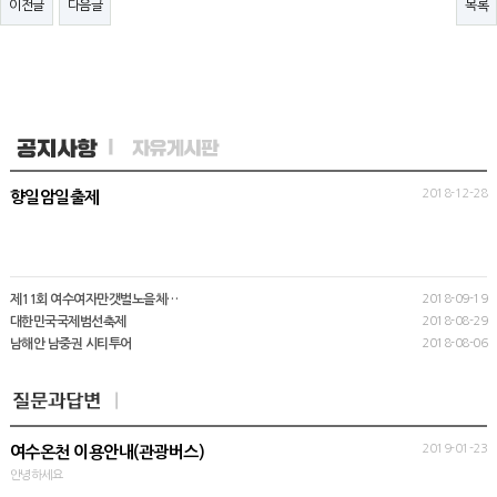
이전글
다음글
목록
2018-12-28
향일암일출제
제11회 여수여자만갯벌노을체…
2018-09-19
대한민국국제범선축제
2018-08-29
남해안 남중권 시티투어
2018-08-06
2019-01-23
여수온천 이용안내(관광버스)
안녕하세요