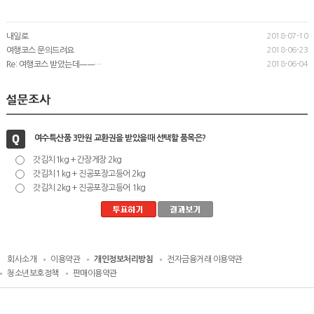
내일로
2018-07-10
여행코스 문의드려요
2018-06-23
Re: 여행코스 받았는데ㅡㅡ…
2018-06-04
여수특산품 3만원 교환권을 받았을때 선택할 품목은?
갓김치1kg + 간장게장 2kg
갓김치1 kg + 진공포장고등어 2kg
갓김치 2kg + 진공포장고등어 1kg
회사소개
이용약관
개인정보처리방침
전자금융거래 이용약관
청소년보호정책
판매이용약관