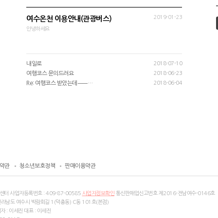
2019-01-23
여수온천 이용안내(관광버스)
안녕하세요
내일로
2018-07-10
여행코스 문의드려요
2018-06-23
Re: 여행코스 받았는데ㅡㅡ…
2018-06-04
약관
청소년보호정책
판매이용약관
센터 사업자등록번호 :
409-87-00585
사업자정보확인
통신판매업신고번호 제2016-전남여수-0146호
전라남도 여수시 박람회길 1(덕충동) C동 101호(본점)
 : 이세진 대표 : 이세진