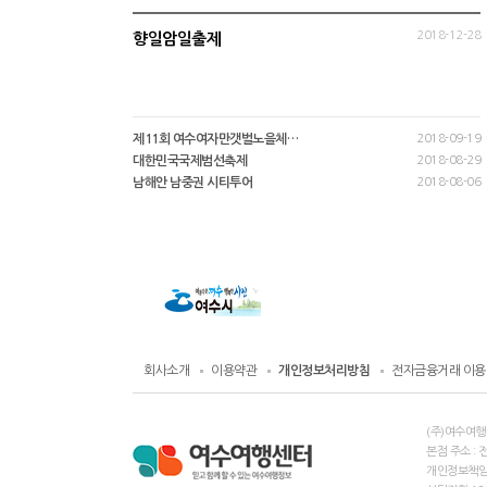
2018-12-28
향일암일출제
제11회 여수여자만갯벌노을체…
2018-09-19
대한민국국제범선축제
2018-08-29
남해안 남중권 시티투어
2018-08-06
회사소개
이용약관
개인정보처리방침
전자금융거래 이용
(주)여수여행
본점 주소 : 
개인정보책임자