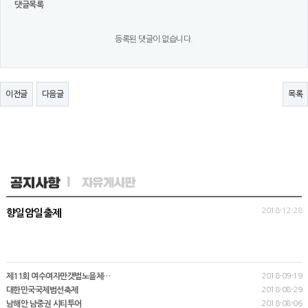
댓글목록
등록된 댓글이 없습니다.
이전글
다음글
목록
2018-12-28
향일암일출제
제11회 여수여자만갯벌노을체…
2018-09-19
대한민국국제범선축제
2018-08-29
남해안 남중권 시티투어
2018-08-06