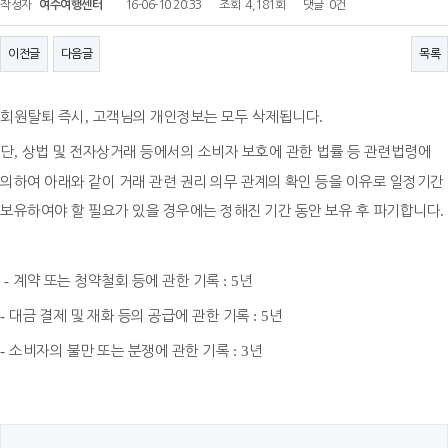
작성자
여수여행센터
16-06-10 20:33
조회
4,181회
댓글
0건
이전글
다음글
목록
회원탈퇴 즉시
,
고객님의 개인정보는 모두 삭제됩니다
.
단
,
상법 및 전자상거래 등에서의 소비자 보호에 관한 법률 등 관련법령에
의하여
아래와 같이 거래 관련 권리 의무 관계의 확인 등을 이유로 일정기간
보유하여야 할 필요가 있을 경우에는 정해진 기간 동안 보유 후 파기합니다
.
-
계약 또는 청약철회 등에 관한 기록
: 5
년
-
대금 결제 및 재화 등의 공급에 관한 기록
: 5
년
-
소비자의 불만 또는 분쟁에 관한 기록
: 3
년