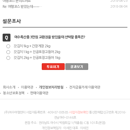
여행코스 문의드려요
2018-06-23
Re: 여행코스 받았는데ㅡㅡ…
2018-06-04
여수특산품 3만원 교환권을 받았을때 선택할 품목은?
갓김치1kg + 간장게장 2kg
갓김치1 kg + 진공포장고등어 2kg
갓김치 2kg + 진공포장고등어 1kg
회사소개
이용약관
개인정보처리방침
전자금융거래 이용약관
청소년보호정책
판매이용약관
(주)여수여행센터 사업자등록번호 :
409-87-00585
사업자정보확인
통신판매업신고번호 제2016-
전남여수-0146호
본점 주소 : 전라남도 여수시 박람회길 1(덕충동) C동 101호(본점)
개인정보책임자 : 이세진 대표 : 이세진