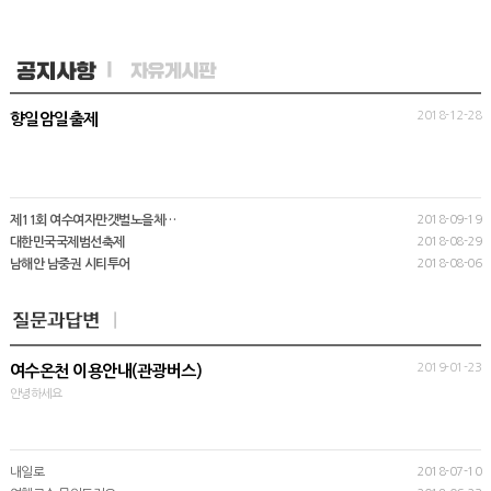
2018-12-28
향일암일출제
제11회 여수여자만갯벌노을체…
2018-09-19
대한민국국제범선축제
2018-08-29
남해안 남중권 시티투어
2018-08-06
2019-01-23
여수온천 이용안내(관광버스)
안녕하세요
내일로
2018-07-10