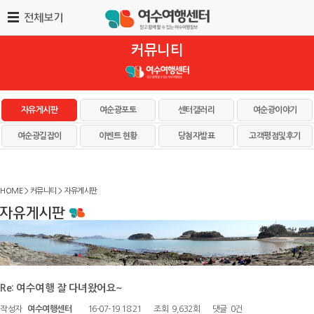
커뮤니티
자유게시판
여순광포토
센터갤러리
여순광이야기
여순광길잡이
이벤트 현황
당첨자발표
고객평점및후기
HOME > 커뮤니티 > 자유게시판
Re: 여수여행 잘 다녀왔어요~
작성자
여수여행센터
16-07-19 18:21
조회
9,632회
댓글
0건