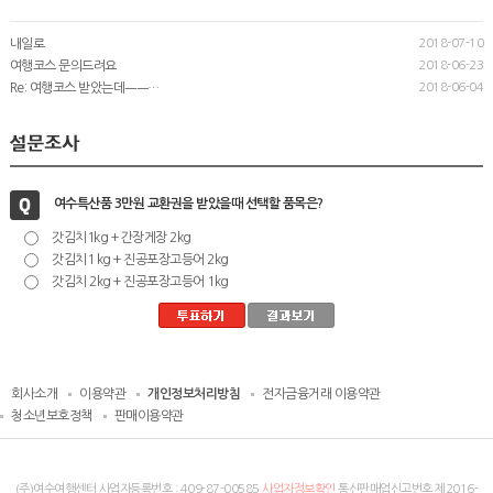
내일로
2018-07-10
여행코스 문의드려요
2018-06-23
Re: 여행코스 받았는데ㅡㅡ…
2018-06-04
여수특산품 3만원 교환권을 받았을때 선택할 품목은?
갓김치1kg + 간장게장 2kg
갓김치1 kg + 진공포장고등어 2kg
갓김치 2kg + 진공포장고등어 1kg
회사소개
이용약관
개인정보처리방침
전자금융거래 이용약관
청소년보호정책
판매이용약관
(주)여수여행센터 사업자등록번호 :
409-87-00585
사업자정보확인
통신판매업신고번호 제2016-