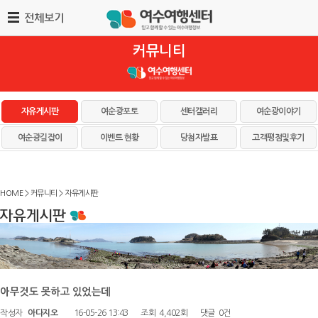
커뮤니티
자유게시판
여순광포토
센터갤러리
여순광이야기
여순광길잡이
이벤트 현황
당첨자발표
고객평점및후기
HOME > 커뮤니티 > 자유게시판
아무것도 못하고 있었는데
작성자
아다지오
16-05-26 13:43
조회
4,402회
댓글
0건