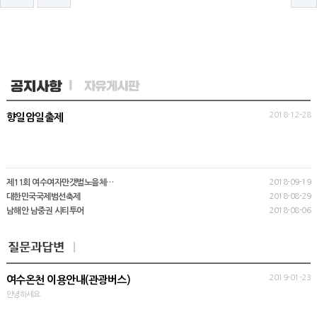
2018-12-28
향일암일출제
제11회 여수여자만갯벌노을체…
2018-09-19
대한민국국제범선축제
2018-08-29
남해안 남중권 시티투어
2018-08-06
2019-01-23
여수온천 이용안내(관광버스)
안녕하세요