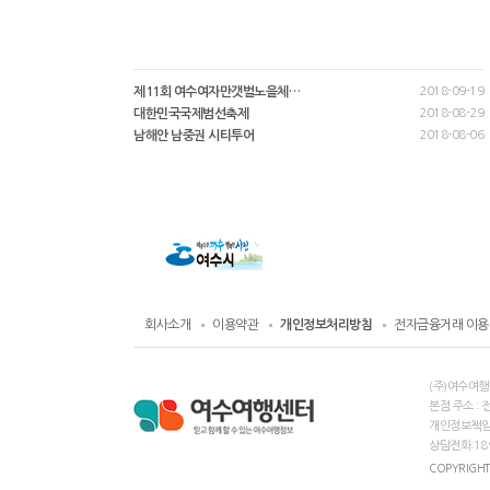
제11회 여수여자만갯벌노을체…
2018-09-19
대한민국국제범선축제
2018-08-29
남해안 남중권 시티투어
2018-08-06
회사소개
이용약관
개인정보처리방침
전자금융거래 이용
(주)여수여행
본점 주소 : 
개인정보책임자
상담전화:189
COPYRIGHT