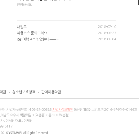
안녕하세요
내일로
2018-07-10
여행코스 문의드려요
2018-06-23
Re: 여행코스 받았는데ㅡㅡ…
2018-06-04
약관
청소년보호정책
판매이용약관
센터 사업자등록번호 :
409-87-00585
사업자정보확인
통신판매업신고번호 제2016-전남여수-0146호
전라남도 여수시 박람회길 1(덕충동) C동 101호(본점)
 : 이세진 대표 : 이세진
9-6117
 2016
All Right Reserved.
YSTRAVEL