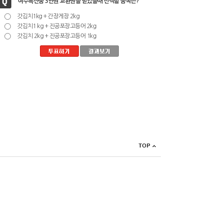
여수특산품 3만원 교환권을 받았을때 선택할 품목은?
갓김치1kg + 간장게장 2kg
갓김치1 kg + 진공포장고등어 2kg
갓김치 2kg + 진공포장고등어 1kg