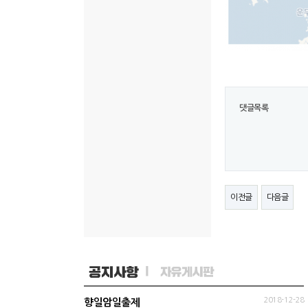
댓글목록
이전글
다음글
2018-12-28
향일암일출제