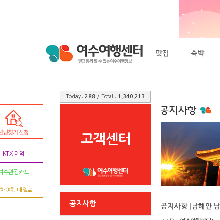
Today :
288
/ Total :
1,340,213
고객센터
KTX 예약
여수관광카드
차여행 내일로
공지사항
공지사항 | 남해안 