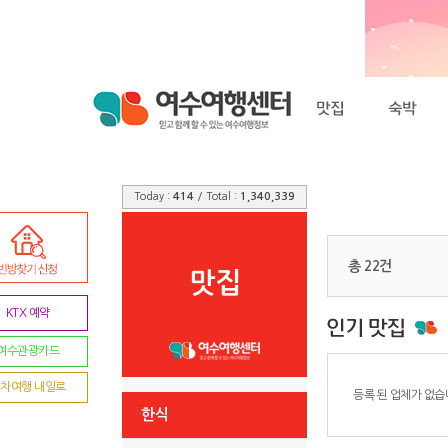
Today :
414
/ Total :
1,340,339
총 22건
맛집
KTX 예약
여수관광카드
차여행 내일로
등록 된 업체가 없습
한식