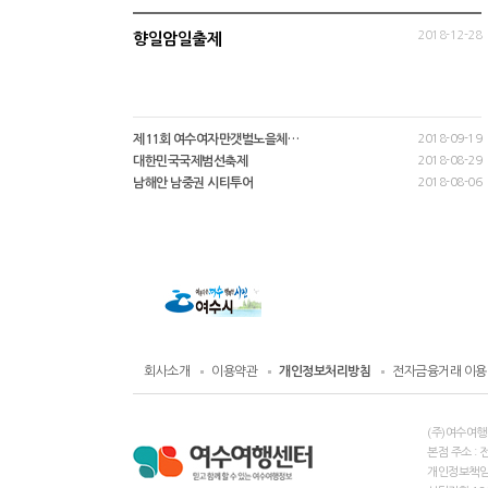
2018-12-28
향일암일출제
제11회 여수여자만갯벌노을체…
2018-09-19
대한민국국제범선축제
2018-08-29
남해안 남중권 시티투어
2018-08-06
회사소개
이용약관
개인정보처리방침
전자금융거래 이용
(주)여수여행
본점 주소 : 
개인정보책임자