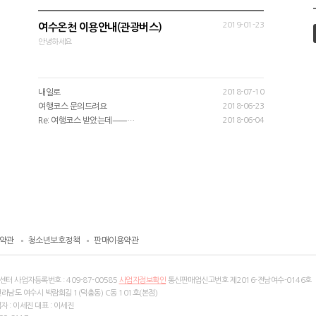
2019-01-23
여수온천 이용안내(관광버스)
안녕하세요
내일로
2018-07-10
여행코스 문의드려요
2018-06-23
Re: 여행코스 받았는데ㅡㅡ…
2018-06-04
약관
청소년보호정책
판매이용약관
센터 사업자등록번호 :
409-87-00585
사업자정보확인
통신판매업신고번호 제2016-전남여수-0146호
전라남도 여수시 박람회길 1(덕충동) C동 101호(본점)
 : 이세진 대표 : 이세진