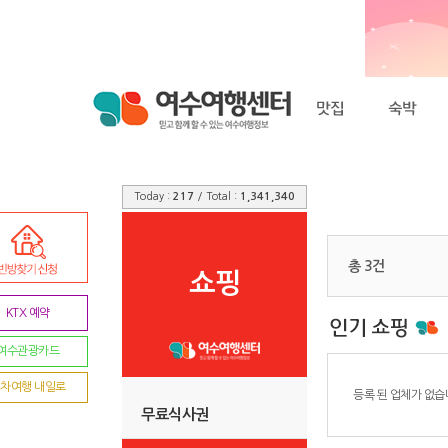
Today :
217
/ Total :
1,341,340
총 3건
쇼핑
KTX 예약
여수관광카드
차여행 내일로
등록 된 업체가 없습
무료식사권