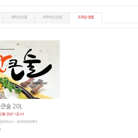
제목순정렬
제목역순정렬
조회순정렬
큰술 20L
돌산읍 강남11길 43
균요리소스 - 생선비린내제거
1