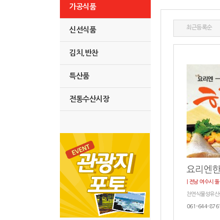
가공식품
최근등록순
신선식품
김치,반찬
특산품
전통수산시장
요리엔한
| 전남 여수시 
천연식물성유산
061-644-876