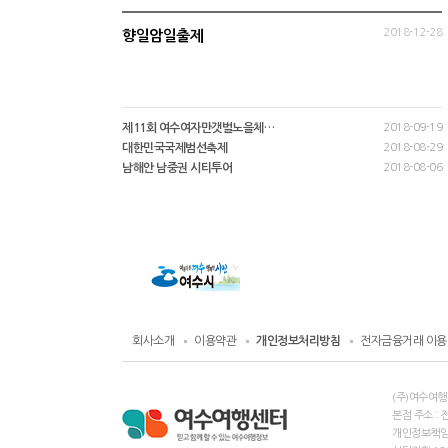
2018-12-28
향일암일출제
제11회 여수여자만갯벌노을체…
2018-09-19
대한민국국제범선축제
2018-08-29
남해안 남중권 시티투어
2018-08-06
회사소개
이용약관
개인정보처리방침
전자금융거래 이용
(주)여수여행
본점 주소 : 
개인정보책임자