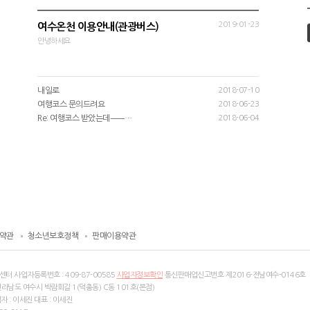
2019-01-23
여수온천 이용안내(관광버스)
안녕하세요
내일로
2018-07-10
여행코스 문의드려요
2018-06-23
Re: 여행코스 받았는데ㅡㅡ…
2018-06-04
약관
청소년보호정책
판매이용약관
센터 사업자등록번호 :
409-87-00585
사업자정보확인
통신판매업신고번호 제2016-전남여수-0146호
전라남도 여수시 박람회길 1(덕충동) C동 101호(본점)
 : 이세진 대표 : 이세진