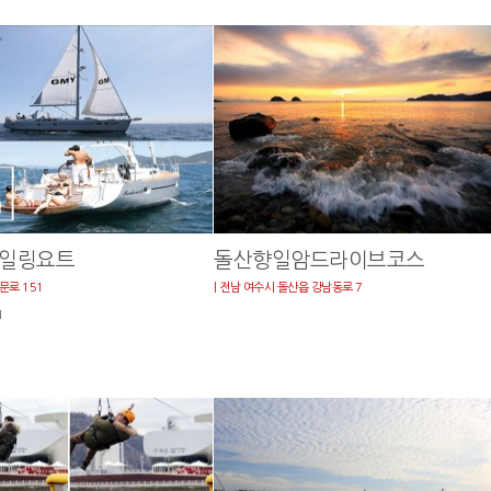
세일링요트
돌산향일암드라이브코스
문로 151
| 전남 여수시 돌산읍 강남동로 7
1