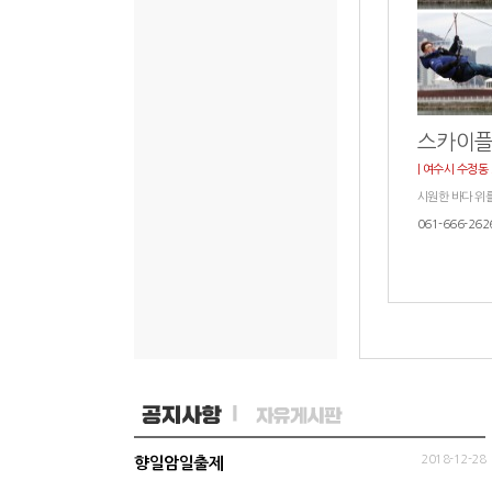
스카이
| 여수시 수정동 
시원한 바다 위를
061-666-262
2018-12-28
향일암일출제