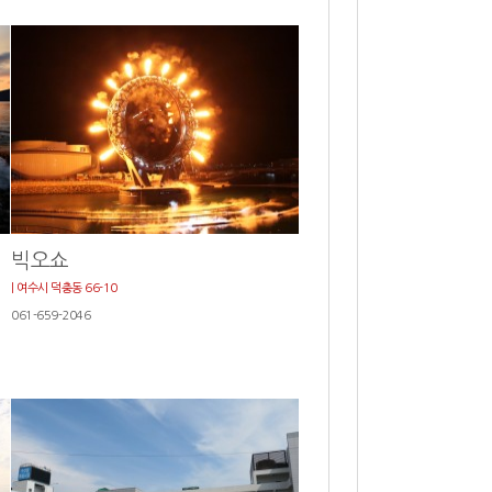
빅오쇼
| 여수시 덕충동 66-10
061-659-2046