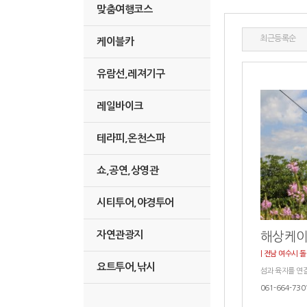
맞춤여행코스
최근등록순
케이블카
유람선,레져기구
레일바이크
테라피,온천스파
쇼,공연,상영관
시티투어,야경투어
자연관광지
해상케
| 전남 여수시 돌
요트투어,낚시
섬과 육지를 연
061-664-730