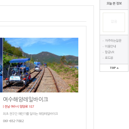
오늘 본 정보
없음
자주하는질문
이용안내
항공VR
로드뷰
여수해양레일바이크
| 전남 여수시 망양로 187
최초 전구간 해안가를 달리는 해양레일바이크
061-652-7882