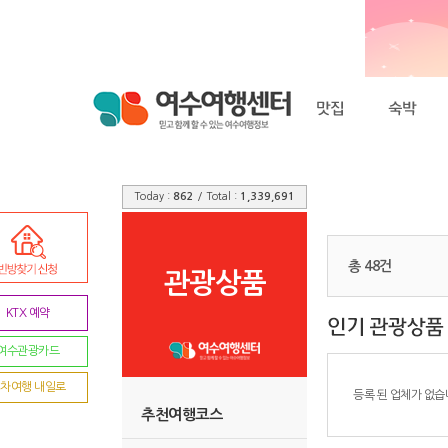
Today :
862
/ Total :
1,339,691
총 48건
관광상품
KTX 예약
여수관광카드
차여행 내일로
등록 된 업체가 없습
추천여행코스