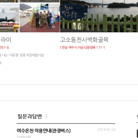
플라이
고소동천사벽화골목
351-8
| 전남 여수시 이순신광장로 171-1
 나는 '이동형' 공중 하강체험시설
6
2019-01-23
여수온천 이용안내(관광버스)
안녕하세요