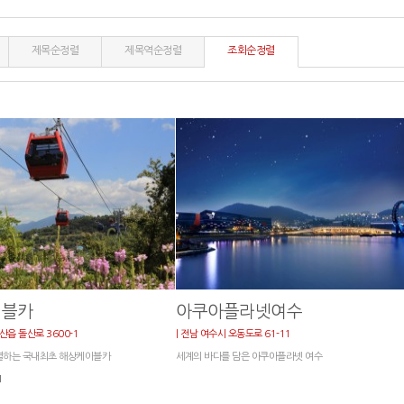
제목순정렬
제목역순정렬
조회순정렬
이블카
아쿠아플라넷여수
산읍 돌산로 3600-1
| 전남 여수시 오동도로 61-11
결하는 국내최초 해상케이블카
세계의 바다를 담은 아쿠아플라넷 여수
1