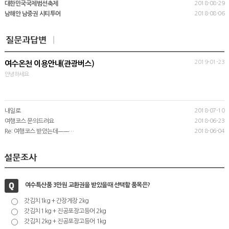
대한민국국제범선축제
2018-08-29
남해안 남중권 시티투어
2018-08-06
2019-01-23
여수온천 이용안내(관광버스)
안녕하세요
내일로
2018-07-10
여행코스 문의드려요
2018-06-23
Re: 여행코스 받았는데ㅡㅡ…
2018-06-04
여수특산품 3만원 교환권을 받았을때 선택할 품목은?
갓김치1kg + 간장게장 2kg
갓김치1 kg + 진공포장고등어 2kg
갓김치 2kg + 진공포장고등어 1kg