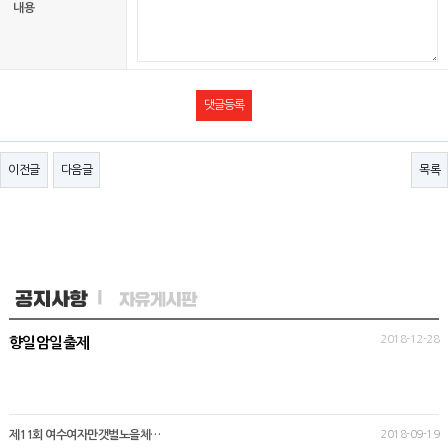
내용
이전글
다음글
목록
2018-12-28
향일암일출제
제11회 여수여자만갯벌노을체…
2018-09-19