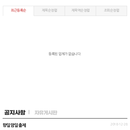
최근등록순
제목순정렬
제목역순정렬
조회순정렬
등록된 업체가 없습니다.
2018-12-28
향일암일출제