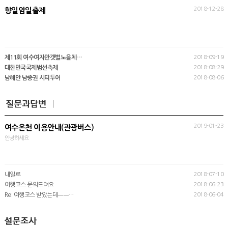
2018-12-28
향일암일출제
제11회 여수여자만갯벌노을체…
2018-09-19
대한민국국제범선축제
2018-08-29
남해안 남중권 시티투어
2018-08-06
2019-01-23
여수온천 이용안내(관광버스)
안녕하세요
내일로
2018-07-10
여행코스 문의드려요
2018-06-23
Re: 여행코스 받았는데ㅡㅡ…
2018-06-04