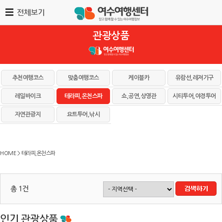
관광상품
추천여행코스
맞춤여행코스
케이블카
유람선,레져기구
레일바이크
테라피,온천스파
쇼,공연,상영관
시티투어,야경투어
자연관광지
요트투어,낚시
HOME > 테라피,온천스파
총 1건