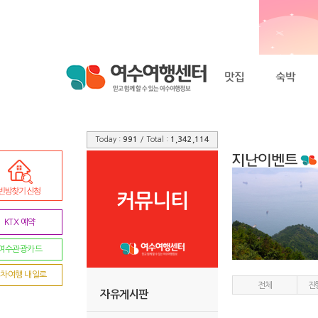
Today :
991
/ Total :
1,342,114
커뮤니티
KTX 예약
여수관광카드
차여행 내일로
전체
진
자유게시판