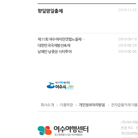
2018-12-28
향일암일출제
제11회 여수여자만갯벌노을체…
2018-09-19
대한민국국제범선축제
2018-08-29
남해안 남중권 시티투어
2018-08-06
회사소개
이용약관
개인정보처리방침
전자금융거래 이용
(주)여수여행
본점 주소 : 
개인정보책임자