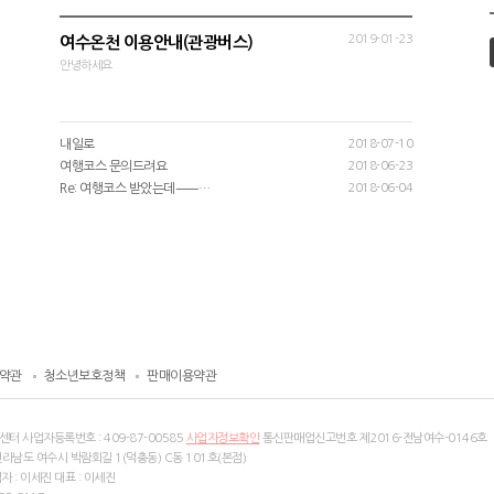
2019-01-23
여수온천 이용안내(관광버스)
안녕하세요
내일로
2018-07-10
여행코스 문의드려요
2018-06-23
Re: 여행코스 받았는데ㅡㅡ…
2018-06-04
약관
청소년보호정책
판매이용약관
센터 사업자등록번호 :
409-87-00585
사업자정보확인
통신판매업신고번호 제2016-전남여수-0146호
전라남도 여수시 박람회길 1(덕충동) C동 101호(본점)
 : 이세진 대표 : 이세진