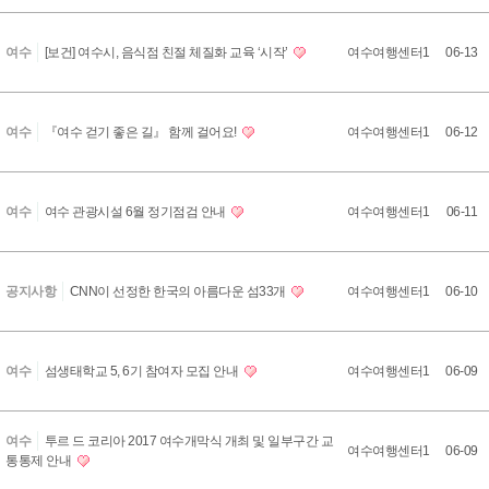
2
3
여수
[보건] 여수시, 음식점 친절 체질화 교육 ‘시작’
여수여행센터1
06-13
4
2
3
여수
『여수 걷기 좋은 길』 함께 걸어요!
여수여행센터1
06-12
3
2
3
여수
여수 관광시설 6월 정기점검 안내
여수여행센터1
06-11
2
2
3
공지사항
CNN이 선정한 한국의 아름다운 섬33개
여수여행센터1
06-10
1
2
3
여수
섬생태학교 5, 6기 참여자 모집 안내
여수여행센터1
06-09
0
2
여수
투르 드 코리아 2017 여수개막식 개최 및 일부구간 교
2
여수여행센터1
06-09
통통제 안내
9