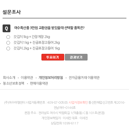
여수특산품 3만원 교환권을 받았을때 선택할 품목은?
갓김치1kg + 간장게장 2kg
갓김치1 kg + 진공포장고등어 2kg
갓김치 2kg + 진공포장고등어 1kg
회사소개
이용약관
개인정보처리방침
전자금융거래 이용약관
청소년보호정책
판매이용약관
(주)여수여행센터 사업자등록번호 :
409-87-00585
사업자정보확인
통신판매업신고번호 제2016-
전남여수-0146호
본점 주소 : 전라남도 여수시 박람회길 1(덕충동) C동 101호(본점)
개인정보책임자 : 이세진 대표 : 이세진
상담전화:1899-6117