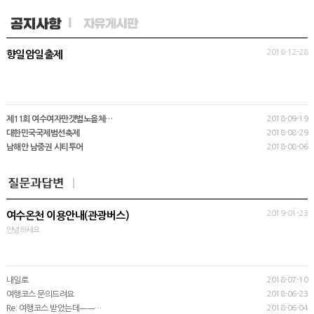
2018-12-28
향일암일출제
제11회 여수여자만갯벌노을체…
2018-09-19
대한민국국제범선축제
2018-08-29
남해안 남중권 시티투어
2018-08-06
2019-01-23
여수온천 이용안내(관광버스)
안녕하세요
내일로
2018-07-10
여행코스 문의드려요
2018-06-23
Re: 여행코스 받았는데ㅡㅡ…
2018-06-04