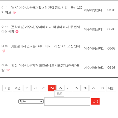
2
여수
[복지] 여수시, 권역재활병원 건립 공모 선정…국비 135
2
여수여행센터1
06-08
억 확보
8
2
여수
[문화예술] 여수시, ‘승리의 바다, 백성의 바다’ 두 번째
2
여수여행센터1
06-08
마당 성황
7
2
여수
옛철길에서 만나는 여수이야기 1기 참여자 모집 안내
2
여수여행센터1
06-08
6
2
여수
[행정] 여수시, 무지개 토크콘서트 시원(市願)하게 ‘출
2
여수여행센터1
06-08
발’
5
처음
이전
21
22
23
24
25
26
27
28
29
30
다음
맨끝