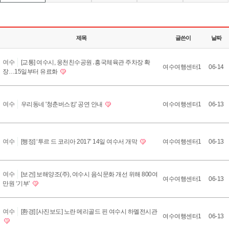
제목
글쓴이
날짜
2
여수
[교통] 여수시, 웅천친수공원․흥국체육관 주차장 확
3
여수여행센터1
06-14
장…15일부터 유료화
9
2
3
여수
우리동네 '청춘버스킹' 공연 안내
여수여행센터1
06-13
8
2
3
여수
[행정] ‘투르 드 코리아 2017’ 14일 여수서 개막
여수여행센터1
06-13
7
2
여수
[보건] 보해양조(주), 여수시 음식문화 개선 위해 800여
3
여수여행센터1
06-13
만원 ‘기부’
6
2
여수
[환경] [사진보도] 노란 메리골드 핀 여수시 하멜전시관
3
여수여행센터1
06-13
5