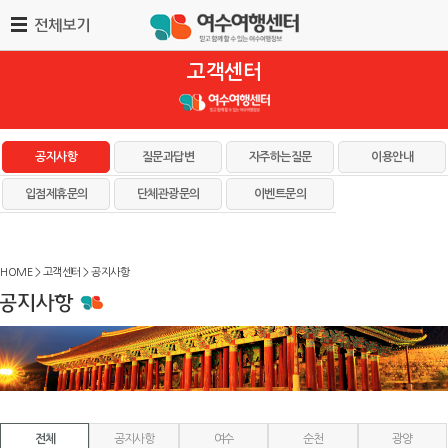
고객센터
공지사항
질문과답변
자주하는질문
이용안내
입점제휴문의
단체관광문의
이벤트문의
HOME > 고객센터 > 공지사항
전체
공지사항
여수
순천
광양