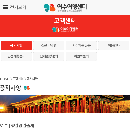
고객센터
공지사항
질문과답변
자주하는질문
이용안내
입점제휴문의
단체관광문의
이벤트문의
HOME > 고객센터 > 공지사항
여수 | 향일암일출제