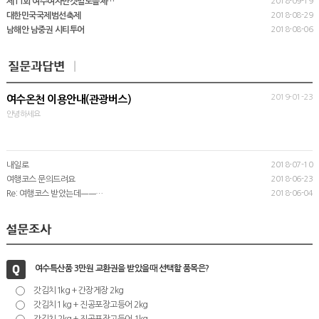
제11회 여수여자만갯벌노을체…
2018-09-19
대한민국국제범선축제
2018-08-29
남해안 남중권 시티투어
2018-08-06
2019-01-23
여수온천 이용안내(관광버스)
안녕하세요
내일로
2018-07-10
여행코스 문의드려요
2018-06-23
Re: 여행코스 받았는데ㅡㅡ…
2018-06-04
여수특산품 3만원 교환권을 받았을때 선택할 품목은?
갓김치1kg + 간장게장 2kg
갓김치1 kg + 진공포장고등어 2kg
갓김치 2kg + 진공포장고등어 1kg