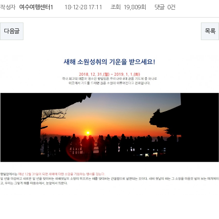
작성자
여수여행센터1
18-12-28 17:11
조회
19,809회
댓글
0건
다음글
목록