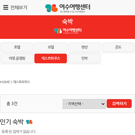
숙박
호텔
모텔
펜션
콘도
야영.글램핑
게스트하우스
민박
HOME > 게스트하우스
총 3건
등록 된 업체가 없습니다.