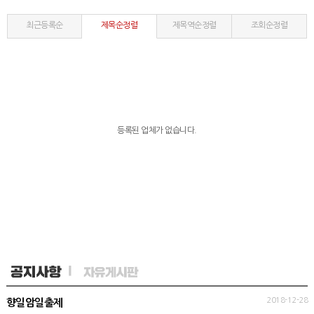
최근등록순
제목순정렬
제목역순정렬
조회순정렬
등록된 업체가 없습니다.
2018-12-28
향일암일출제