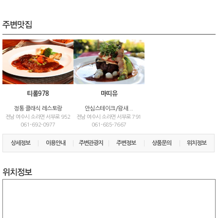
티롤978
마띠유
정통 클래식 레스토랑
안심스테이크/왕새...
전남 여수시 소라면 서부로 952
전남 여수시 소라면 서부로 791
061-692-0977
061-685-7667
상세정보
이용안내
주변관광지
주변정보
상품문의
위치정보