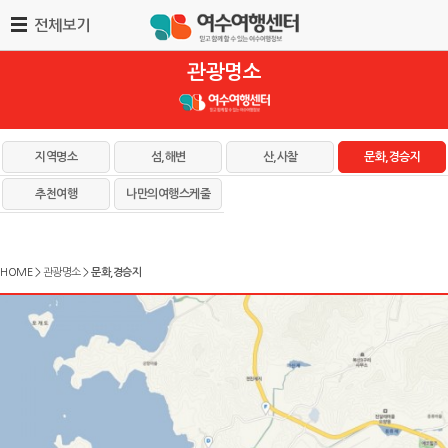
관광명소
지역명소
섬,해변
산,사찰
문화,경승지
추천여행
나만의여행스케줄
HOME >
관광명소
>
문화,경승지