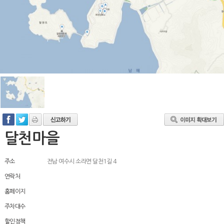
달천마을
주소
전남 여수시 소라면 달천1길 4
연락처
홈페이지
주차대수
할인정책