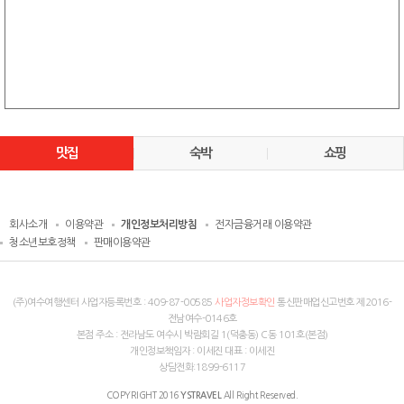
맛집
숙박
쇼핑
회사소개
이용약관
개인정보처리방침
전자금융거래 이용약관
청소년보호정책
판매이용약관
(주)여수여행센터 사업자등록번호 :
409-87-00585
사업자정보확인
통신판매업신고번호 제2016-
전남여수-0146호
본점 주소 : 전라남도 여수시 박람회길 1(덕충동) C동 101호(본점)
개인정보책임자 : 이세진 대표 : 이세진
상담전화:1899-6117
COPYRIGHT 2016
All Right Reserved.
YSTRAVEL